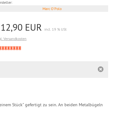
rsteller:
Marc O'Polo
112,90 EUR
incl. 19 % USt
gl. Versandkosten
Derzeit
nicht
lieferbar
einem Stück" gefertigt zu sein. An beiden Metalbügeln