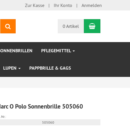
Zur Kasse
Ihr Konto
Anmelden
Warenkorb
Suchen
0 Artikel
SONNENBRILLEN
PFLEGEMITTEL
LUPEN
PAPPBRILLE & GAGS
arc O Polo Sonnenbrille 505060
.Nr.:
505060