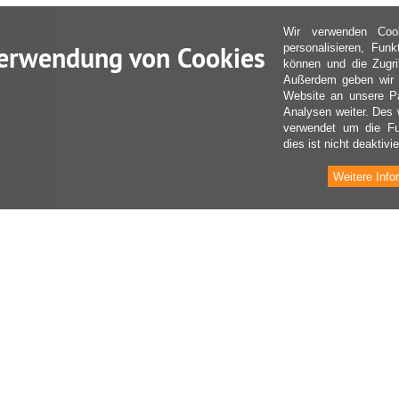
Wir verwenden Coo
erwendung von Cookies
personalisieren, Fun
können und die Zugri
Außerdem geben wir I
Website an unsere Pa
Analysen weiter. Des 
verwendet um die Fu
dies ist nicht deaktivie
Weitere Info