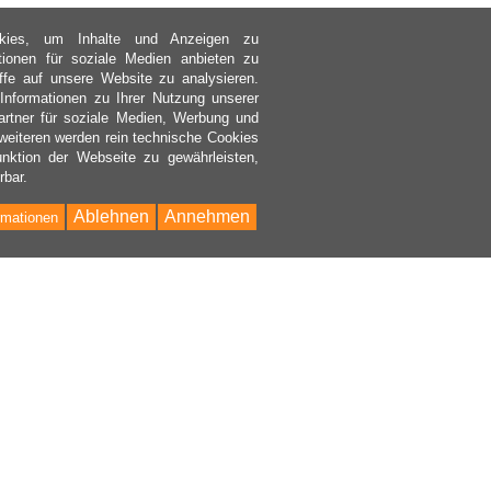
kies, um Inhalte und Anzeigen zu
ktionen für soziale Medien anbieten zu
ffe auf unsere Website zu analysieren.
nformationen zu Ihrer Nutzung unserer
rtner für soziale Medien, Werbung und
weiteren werden rein technische Cookies
nktion der Webseite zu gewährleisten,
rbar.
Ablehnen
Annehmen
rmationen
Bac
to
Top