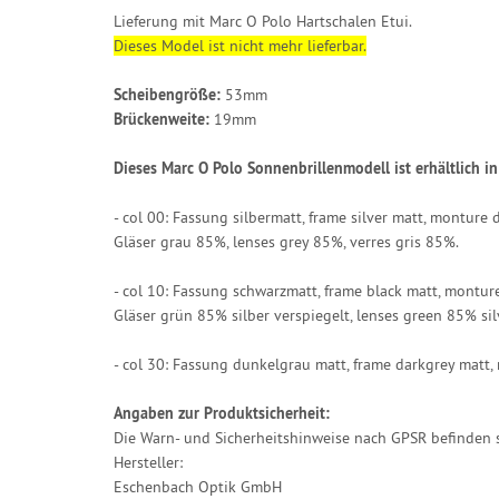
Lieferung mit Marc O Polo Hartschalen Etui.
Dieses Model ist nicht mehr lieferbar.
Scheibengröße:
53mm
Brückenweite:
19mm
Dieses Marc O Polo Sonnenbrillenmodell ist erhältlich 
- col 00: Fassung silbermatt, frame silver matt, monture 
Gläser grau 85%, lenses grey 85%, verres gris 85%.
- col 10: Fassung schwarzmatt, frame black matt, montur
Gläser grün 85% silber verspiegelt, lenses green 85% sil
- col 30: Fassung dunkelgrau matt, frame darkgrey matt, 
Angaben zur Produktsicherheit:
Die Warn- und Sicherheitshinweise nach GPSR befinden s
Hersteller:
Eschenbach Optik GmbH