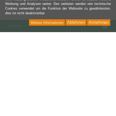
Werbung und Analysen weiter. Des weiteren werden rein technische
Cookies verwendet um die Funktion der Webseite zu gewährleisten,
dies ist nicht deaktivierbar.
Ablehnen
Annehmen
Weitere Informationen
War
0 Artikel
KONTAKT
TOP OPTIK Pfeil GmbH