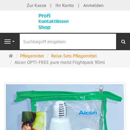
Zur Kasse
Ihr Konto
Anmelden
S
Navigation
Startseite
Pflegemittel
Reise-Sets Pflegemittel
Alcon OPTI-FREE pure moist Flightpack 90ml