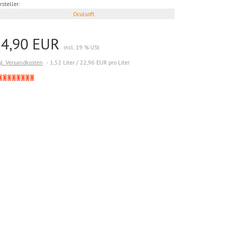
rsteller:
Oculsoft
34,90 EUR
incl. 19 % USt
gl. Versandkosten
1,52 Liter / 22,96 EUR pro Liter
Derzeit
nicht
lieferbar