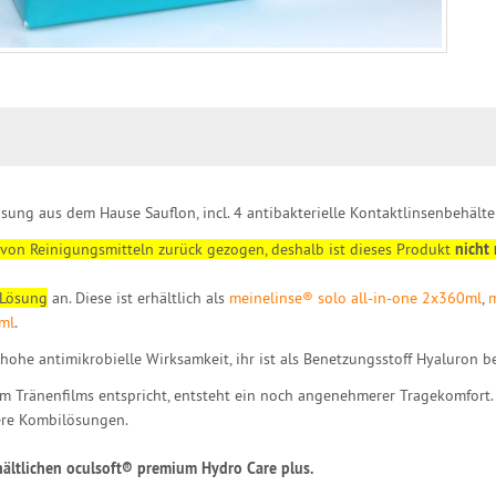
ösung aus dem Hause Sauflon, incl. 4 antibakterielle Kontaktlinsenbehälte
 von Reinigungsmitteln zurück gezogen, deshalb ist dieses Produkt
nicht
 Lösung
an. Diese ist erhältlich als
meinelinse® solo all-in-one 2x360ml
,
m
 ml
.
ohe antimikrobielle Wirksamkeit, ihr ist als Benetzungsstoff Hyaluron be
m Tränenfilms entspricht, entsteht ein noch angenehmerer Tragekomfort.
dere Kombilösungen.
erhältlichen oculsoft® premium Hydro Care plus.