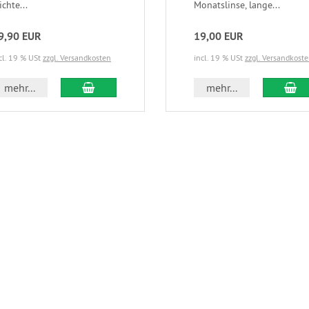
ichte...
Monatslinse, lange...
9,90 EUR
19,00 EUR
cl. 19 % USt
zzgl. Versandkosten
incl. 19 % USt
zzgl. Versandkost
In den Warenkorb
In
mehr...
mehr...