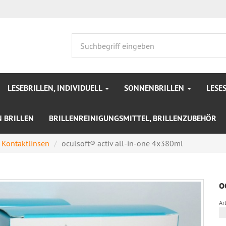
LESEBRILLEN, INDIVIDUELL
SONNENBRILLEN
LESE
N BRILLEN
BRILLENREINIGUNGSMITTEL, BRILLENZUBEHÖR
 Kontaktlinsen
oculsoft® activ all-in-one 4x380ml
o
Art