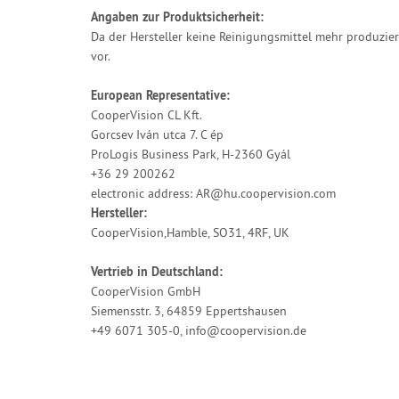
Angaben zur Produktsicherheit:
Da der Hersteller keine Reinigungsmittel mehr produzier
vor.
European Representative:
CooperVision CL Kft.
Gorcsev Iván utca 7. C ép
ProLogis Business Park, H-2360 Gyál
+36 29 200262
electronic address: AR@hu.coopervision.com
Hersteller:
CooperVision,Hamble, SO31, 4RF, UK
Vertrieb in Deutschland:
CooperVision GmbH
Siemensstr. 3, 64859 Eppertshausen
+49 6071 305-0, info@coopervision.de