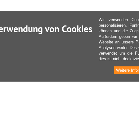
Wir verwenden Coo
erwendung von Cookies
personalisieren, Fun
können und die Zugri
Außerdem geben wir I
Website an unsere Pa
Analysen weiter. Des 
verwendet um die Fu
dies ist nicht deaktivie
Weitere Info