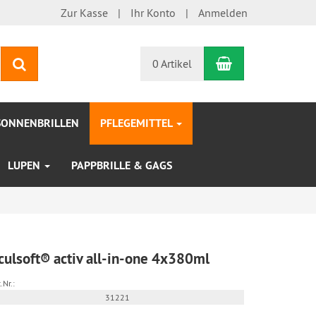
Zur Kasse
Ihr Konto
Anmelden
Warenkorb
Suchen
0 Artikel
SONNENBRILLEN
PFLEGEMITTEL
LUPEN
PAPPBRILLE & GAGS
culsoft® activ all-in-one 4x380ml
.Nr.:
31221