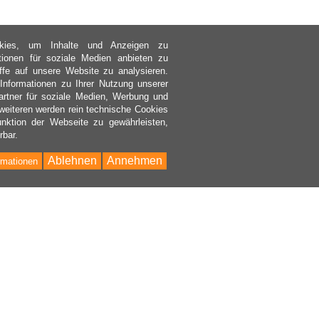
kies, um Inhalte und Anzeigen zu
ktionen für soziale Medien anbieten zu
ffe auf unsere Website zu analysieren.
nformationen zu Ihrer Nutzung unserer
rtner für soziale Medien, Werbung und
weiteren werden rein technische Cookies
nktion der Webseite zu gewährleisten,
rbar.
Ablehnen
Annehmen
rmationen
Bac
to
Top