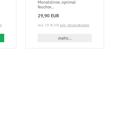
Monatslinse, optimal
feuchte...
29,90 EUR
en
incl. 19 % USt
zzgl. Versandkosten
 den Warenkorb
mehr...