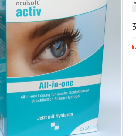
He
zz