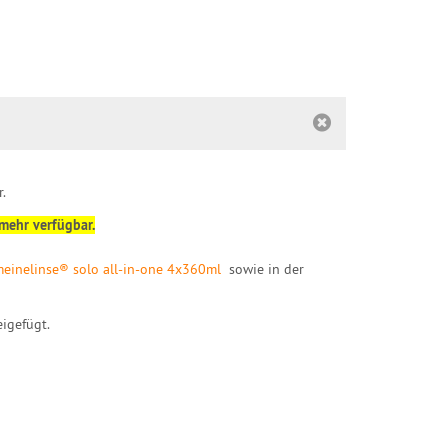
r.
 mehr verfügbar.
einelinse® solo all-in-one 4x360ml
sowie in der
igefügt.