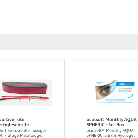
portive rote
oculsoft Monthly AQUA
ertiglesebrille
SPHERIC - 3er Box
ortive Lesehilfe, rassiges
oculsoft® Monthly AQUA
t, kräftige Metallbügel,
SPHERIC, SilikonHydrogel