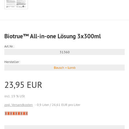
Biotrue™ All-in-one Lösung 3x300ml
Art.Nr.:
31360
Hersteller:
Bausch + Lomb
23,95 EUR
incl. 19 % USt
zzgl. Versandkosten
0,9 Liter / 26,61 EUR pro Liter
Derzeit
nicht
lieferbar