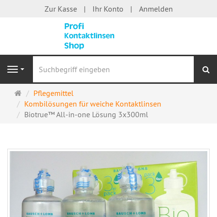
Zur Kasse
Ihr Konto
Anmelden
S
Navigation
Startseite
Pflegemittel
Kombilösungen für weiche Kontaktlinsen
Biotrue™ All-in-one Lösung 3x300ml