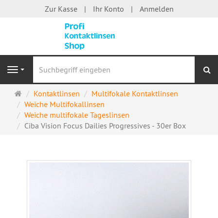
Zur Kasse
Ihr Konto
Anmelden
S
Navigation
Startseite
Kontaktlinsen
Multifokale Kontaktlinsen
Weiche Multifokallinsen
Weiche multifokale Tageslinsen
Ciba Vision Focus Dailies Progressives - 30er Box