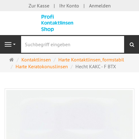
Zur Kasse
Ihr Konto
Anmelden
S
Navigation
Startseite
Kontaktlinsen
Harte Kontaktlinsen, formstabil
Harte Keratokonuslinsen
Hecht KAKC - F BTX