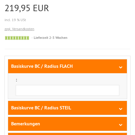
219,95 EUR
incl. 19 % USt
zzgl. Versandkosten
Kurzfristig
Lieferzeit 2-3 Wochen
lieferbar
Basiskurve BC / Radius FLACH
:
Basiskurve BC / Radius STEIL
Bemerkungen