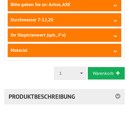
Bitte geben Sie an: Achse, AXE
Durchmesser 7-12,20
Ihr Dioptrienwert (sph., F'v)
Material
1
Warenkorb
PRODUKTBESCHREIBUNG