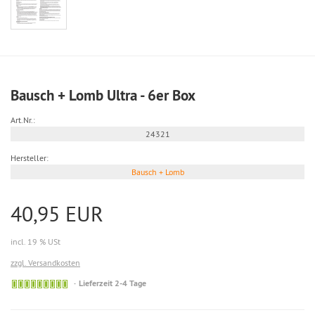
Bausch + Lomb Ultra - 6er Box
Art.Nr.:
24321
Hersteller:
Bausch + Lomb
40,95 EUR
incl. 19 % USt
zzgl. Versandkosten
Kurzfristig
Lieferzeit 2-4 Tage
lieferbar