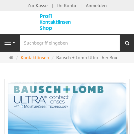
Zur Kasse
Ihr Konto
Anmelden
S
Navigation
Startseite
Kontaktlinsen
Bausch + Lomb Ultra - 6er Box