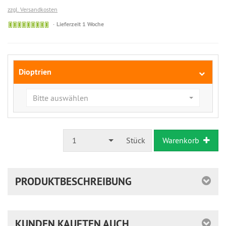
zzgl. Versandkosten
Kurzfristig
Lieferzeit 1 Woche
lieferbar
Dioptrien
Bitte auswählen
1
Stück
Warenkorb
PRODUKTBESCHREIBUNG
KUNDEN KAUFTEN AUCH