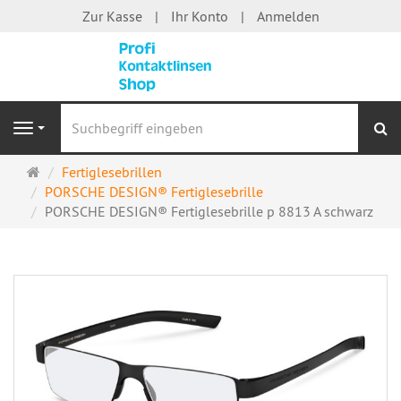
Zur Kasse
Ihr Konto
Anmelden
S
Navigation
Startseite
Fertiglesebrillen
PORSCHE DESIGN® Fertiglesebrille
PORSCHE DESIGN® Fertiglesebrille p 8813 A schwarz