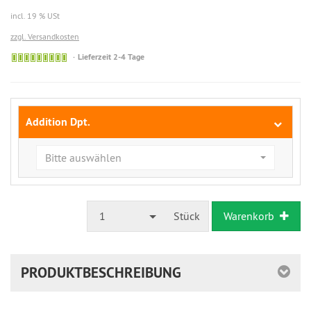
incl. 19 % USt
zzgl. Versandkosten
Kurzfristig
Lieferzeit 2-4 Tage
lieferbar
Addition Dpt.
Bitte auswählen
1
Stück
Warenkorb
PRODUKTBESCHREIBUNG