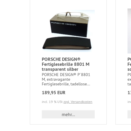
PORSCHE DESIGN®
P
Fertiglesebrille 8801 M
F
transparent silber
s
PORSCHE DESIGN® P´8801
P
M, extravagante
ex
Fertiglesebrille, tadellose...
ta
189,95 EUR
1
incl. 19 % USt
zzgl. Versandkosten
in
mehr...