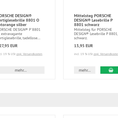
ORSCHE DESIGN®
Mittelsteg PORSCHE
ertiglesebrille 8801 O
DESIGN® Lesebrille P
otorange silber
8801 schwarz
ORSCHE DESIGN® P´8801
Mittelsteg für PORSCHE
, extravagante
DESIGN® Lesebrille P 8801,
rtiglesebrille, tadellose...
schwarz.
27,95 EUR
13,95 EUR
cl. 19 % USt
zzgl. Versandkosten
incl. 19 % USt
zzgl. Versandkost
In
mehr...
mehr...