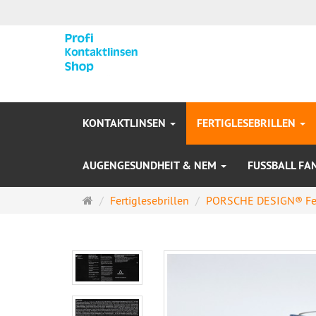
KONTAKTLINSEN
FERTIGLESEBRILLEN
AUGENGESUNDHEIT & NEM
FUSSBALL FA
Startseite
Fertiglesebrillen
PORSCHE DESIGN® Fert