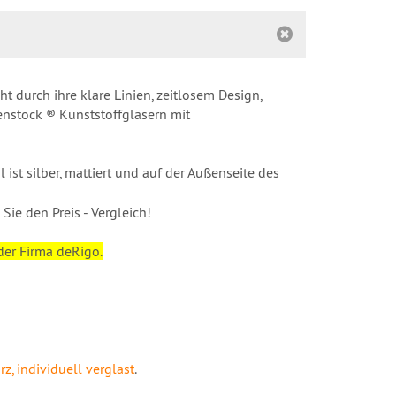
 durch ihre klare Linien, zeitlosem Design,
enstock ® Kunststoffgläsern mit
 ist silber, mattiert und auf der Außenseite des
e den Preis - Vergleich!
der Firma deRigo.
z, individuell verglast
.