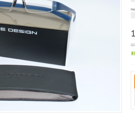
He
zz