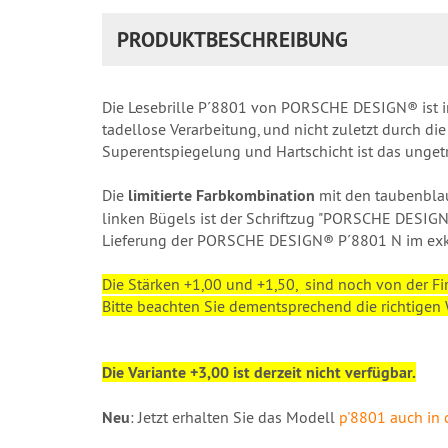
PRODUKTBESCHREIBUNG
Die Lesebrille P´8801 von PORSCHE DESIGN® ist inzw
tadellose Verarbeitung, und nicht zuletzt durch d
Superentspiegelung und Hartschicht ist das unget
Die
limitierte Farbkombination
mit den taubenblauen
linken Bügels ist der Schriftzug "PORSCHE DESIGN
Lieferung der PORSCHE DESIGN® P´8801 N im exkl
Die Stärken +1,00 und +1,50, sind noch von der Fi
Bitte beachten Sie dementsprechend die richtigen W
Die Variante +3,00 ist derzeit nicht verfügbar.
Neu
: Jetzt erhalten Sie das Modell
p'8801 auch in 