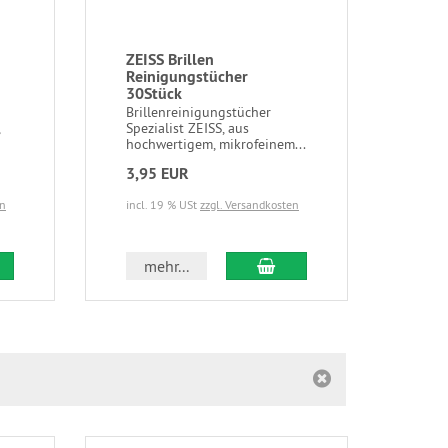
ZEISS Brillen
ZEIS
Reinigungstücher
Rei
30Stück
Bril
Spez
Brillenreinigungstücher
scho
Spezialist ZEISS, aus
hochwertigem, mikrofeinem...
3,95 EUR
8,9
en
incl. 19 % USt
zzgl. Versandkosten
37,08
incl.
 den Warenkorb
In den Warenkorb
mehr...
m