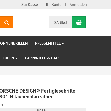
Zur Kasse
Ihr Konto
Anmelden
Warenkorb
Suchen
0 Artikel
SONNENBRILLEN
PFLEGEMITTEL
LUPEN
PAPPBRILLE & GAGS
ORSCHE DESIGN® Fertiglesebrille
801 N taubenblau silber
.Nr.:
8801 N