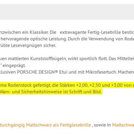
ischen ein Klassiker. Die extravagante Fertig-Lesebrille besticht
ie hervoragende optische Leistung. Durch die Verwendung von Rod
rübte Lesevergnügen sicher.
 mattierten Kunststoffbügeln, wirkt sportlich flott. Das Mittelteil
" eingeprägt.
usiven PORSCHE DESIGN® Etui und mit Mikrofasertuch. Machen Si
rma Rodenstock gefertigt, die Stärken +2,00, +2,50 und +3,00 von 
arn- und Sicherheitshinweise ist Schrift und Bild.
durchgängig Mattschwarz als Fertiglesebrille
, sowie in
Mattschwar