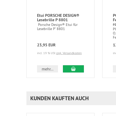
Etui PORSCHE DESIGN®
P
Lesebrille P 8801
F
r
Porsche Design® Etui für
Lesebrille P' 8801
P
O
Fe
23,95 EUR
1
incl. 19 % USt
zzgl. Versandkosten
in
In den Warenkorb
mehr...
KUNDEN KAUFTEN AUCH