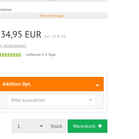
rsteller:
Porsche Design
134,95 EUR
incl. 19 % USt
gl. Versandkosten
Kurzfristig
Lieferzeit 2-4 Tage
lieferbar
Addition Dpt.
Bitte auswählen
1
Stück
Warenkorb