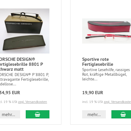
ORSCHE DESIGN®
Sportive rote
ertiglesebrille 8801 P
Fertiglesebrille
chwarz matt
Sportive Lesehilfe, rassiges
Rot, kräftige Metallbügel,
ORSCHE DESIGN® P´8801 P,
leichte...
travagante Fertiglesebrille,
dellose...
34,95 EUR
19,90 EUR
cl. 19 % USt
zzgl. Versandkosten
incl. 19 % USt
zzgl. Versandkost
In den Warenkorb
In
mehr...
mehr...