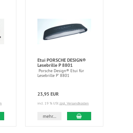
Etui PORSCHE DESIGN®
Lesebrille P 8801
Porsche Design® Etui für
Lesebrille P' 8801
23,95 EUR
en
incl. 19 % USt
zzgl. Versandkosten
 den Warenkorb
In den Warenkorb
mehr...